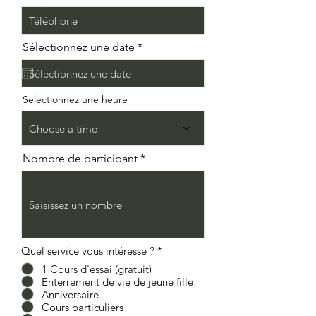
r
Sélectionnez une date
*
e
q
u
i
Selectionnez une heure
r
e
d
Choose a time
Nombre de participant
Quel service vous intéresse ?
*
1 Cours d'essai (gratuit)
Enterrement de vie de jeune fille
Anniversaire
Cours particuliers