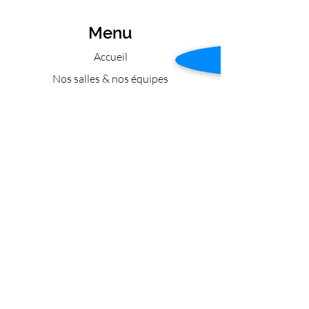
Menu
Accueil
Nos salles & nos équipes
Nos cours
Nos stages
Nos partenariats
Nos cours en photo
Nous contacter
Tél :
06 05 02 05 87
E-mail :
tempsdanse91@gmail.com
Siège social*
:
17 avenue de Bures