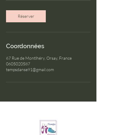
Réserver
Coordonnées
67 Rue de Montlhéry, Orsay, France
0605020587
tempsdanse91@gmail.com