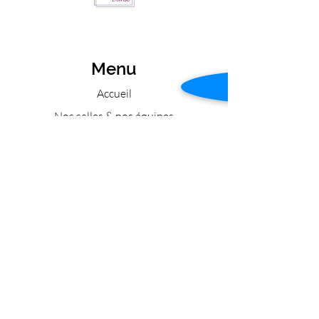
Menu
Accueil
Nos salles & nos équipes
Nos cours
Nos stages
Nos partenariats
Nos cours en photo
Nous contacter
Tél :
06 05 02 05 87
E-mail :
tempsdanse91@gmail.com