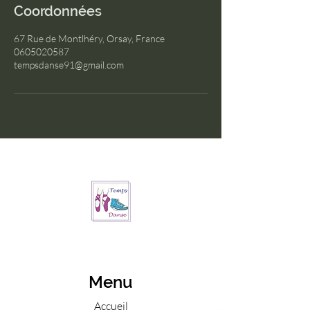
Coordonnées
67 Rue de Montlhéry, Orsay, France
0605020587
tempsdanse91@gmail.com
Menu
Accueil