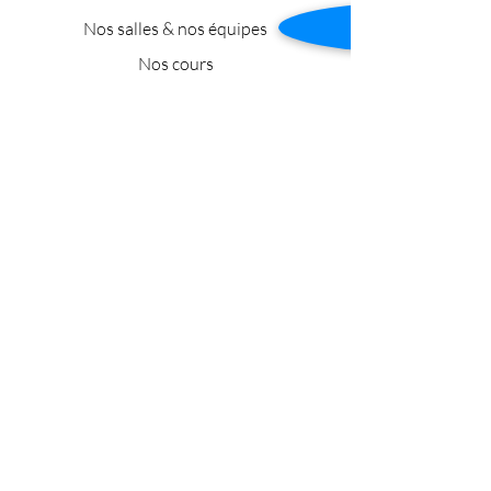
Nos salles & nos équipes
Nos cours
Nos stages
Nos partenariats
Nos cours en photo
Nous contacter
Tél :
06 05 02 05 87
E-mail :
tempsdanse91@gmail.com
Siège social*
:
17 avenue de Bures
91400 Orsay , France
* administration uniquement